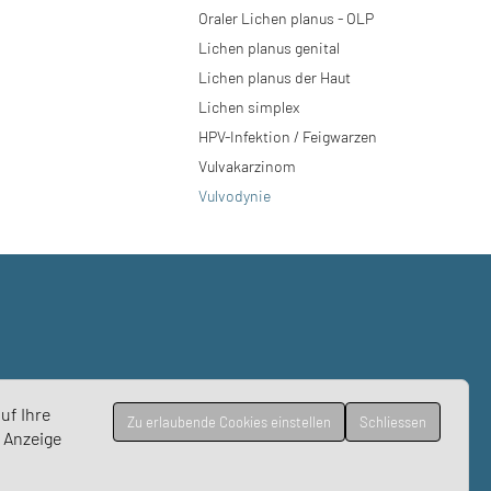
Oraler Lichen planus - OLP
Lichen planus genital
Lichen planus der Haut
Lichen simplex
HPV-Infektion / Feigwarzen
Vulvakarzinom
Vulvodynie
uf Ihre
Zu erlaubende Cookies einstellen
Schliessen
r Anzeige
Impressum/Datenschutz