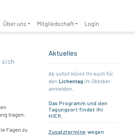
Über uns
Mitgliedschaft
Login
Aktuelles
 sich
Ab sofort könnt ihr euch für
den
Lichentag
im Oktober
anmelden.
Das Programm und den
den
Tagungsort findet ihr
ung tragen.
HIER
.
die Fagen zu
Zusatztermine
wegen